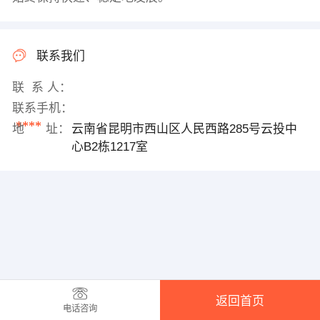
联系我们
联 系 人：
联系手机：
****
地 址：
云南省昆明市西山区人民西路285号云投中
心B2栋1217室
返回首页
电话咨询